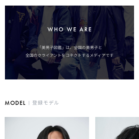
WHO WE ARE
「美男子図鑑」は、全国の美男子と
全国のクライアントを
コネクトするメディアです
MODEL
登録モデル